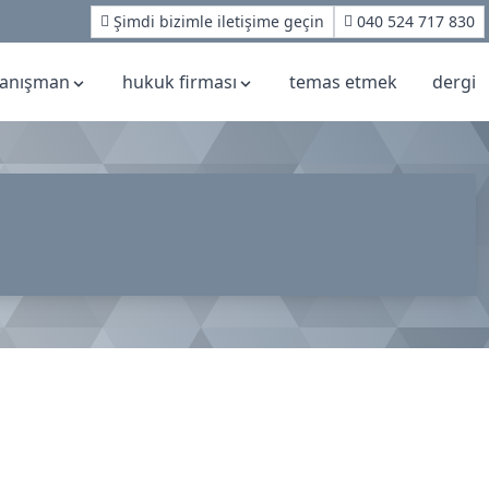
Şimdi bizimle iletişime geçin
040 524 717 830
anışman
hukuk firması
temas etmek
dergi