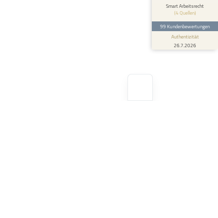
Ich habe Herrn Lugowski Anfang Januar 2023
Smart Arbeitsrecht
(4 Quellen)
kontaktiert. Es ging in meiner Angelegenheit
um einen Aufhebungsv...
99 Kundenbewertungen
Authentizität
26.7.2026
Çalışma saatleri
Pazartesi
9:00 – 18:00
Salı
9:00 – 18:00
Çarşamba
9:00 – 18:00