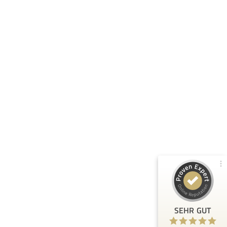
Kundenbewertungen und Erfahrungen zu
Smart Arbeitsrecht
100%
SEHR GUT
Empfehlungen auf
ProvenExpert.com
5,00 / 5,00
95
4
Bewertungen von 3
Bewertungen auf
anderen Quellen
ProvenExpert.com
Blick aufs ProvenExpert-Profil werfen
SEHR GUT
Helmut S.
6.4.2023
5