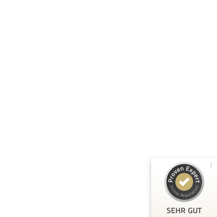
Kundenbewertungen und Erfahrungen zu
Smart Arbeitsrecht
100%
SEHR GUT
Empfehlungen auf
ProvenExpert.com
5,00 / 5,00
95
4
Bewertungen von 3
Bewertungen auf
anderen Quellen
ProvenExpert.com
Blick aufs ProvenExpert-Profil werfen
SEHR GUT
Helmut S.
6.4.2023