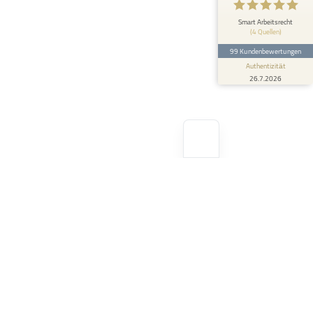
5
Ich habe Herrn Lugowski Anfang Januar 2023
Smart Arbeitsrecht
(4 Quellen)
kontaktiert. Es ging in meiner Angelegenheit
um einen Aufhebungsv...
99 Kundenbewertungen
Authentizität
26.7.2026
Business hours
Monday
9:00 – 18:00
Tuesday
9:00 – 18:00