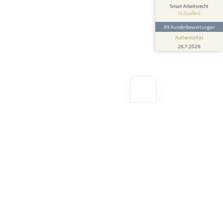
Ich habe Herrn Lugowski Anfang Januar 2023
Smart Arbeitsrecht
(4 Quellen)
kontaktiert. Es ging in meiner Angelegenheit
um einen Aufhebungsv...
99 Kundenbewertungen
Authentizität
26.7.2026
Geschäftszeiten
Montag
09:00 – 18:00
Dienstag
09:00 – 18:00
Mittwoch
09:00 – 18:00