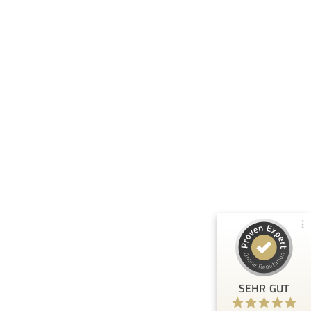
Kundenbewertungen und Erfahrungen zu
Smart Arbeitsrecht
100%
SEHR GUT
Empfehlungen auf
ProvenExpert.com
5,00 / 5,00
95
4
Bewertungen von 3
Bewertungen auf
anderen Quellen
ProvenExpert.com
Blick aufs ProvenExpert-Profil werfen
SEHR GUT
Helmut S.
6.4.2023
5