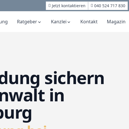
Jetzt kontaktieren
040 524 717 830
ung
Ratgeber
Kanzlei
Kontakt
Magazin
dung sichern
nwalt in
urg