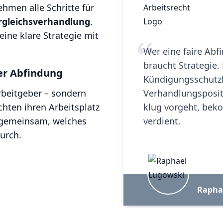
hmen alle Schritte für
ergleichsverhandlung
.
eine klare Strategie mit
Wer eine faire Abf
braucht Strategie.
der Abfindung
Kündigungsschutzkl
rbeitgeber – sondern
Verhandlungspositi
hten ihren Arbeitsplatz
klug vorgeht, bek
ir gemeinsam, welches
verdient.
durch.
Rapha