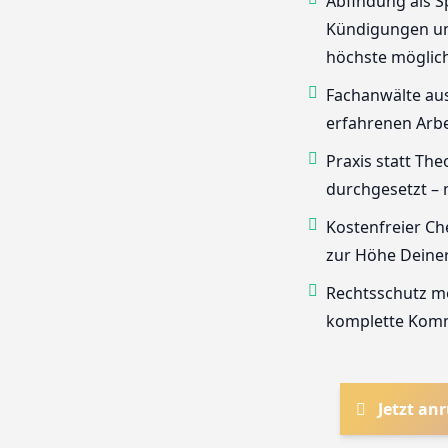
Abfindung als Sp
Kündigungen und
höchste möglich
Fachanwälte aus
erfahrenen Arbe
Praxis statt Th
durchgesetzt – 
Kostenfreier Ch
zur Höhe Deine
Rechtsschutz mö
komplette Komm
Jetzt an