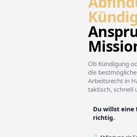
Abfind
Kündi
Anspru
Missio
Ob Kündigung ode
die bestmögliche 
Arbeitsrecht in 
taktisch, schnell 
Du willst eine
richtig.