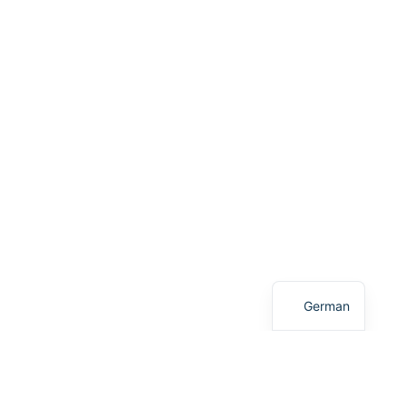
Turkish
English
German
Smart Arbeitsrecht -