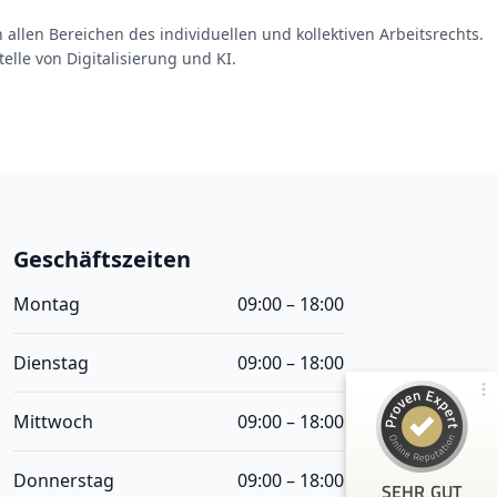
 allen Bereichen des individuellen und kollektiven Arbeitsrechts.
lle von Digitalisierung und KI.
Kundenbewertungen und Erfahrungen zu
Smart Arbeitsrecht
100%
Geschäftszeiten
SEHR GUT
Empfehlungen auf
ProvenExpert.com
5,00 / 5,00
Montag
09:00 – 18:00
95
4
Dienstag
09:00 – 18:00
Bewertungen von 3
Bewertungen auf
anderen Quellen
ProvenExpert.com
Mittwoch
09:00 – 18:00
Blick aufs ProvenExpert-Profil werfen
Donnerstag
09:00 – 18:00
SEHR GUT